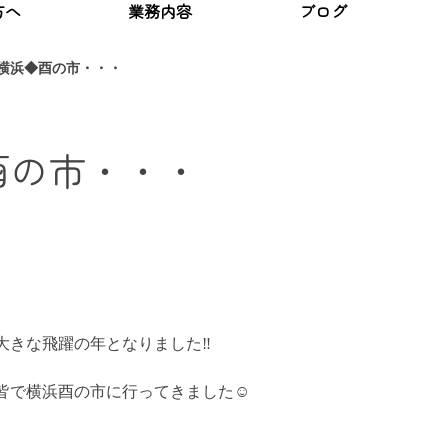
方へ
業務内容
ブログ
4横浜◆酉の市・・・
◆酉の市・・・
きな飛躍の年となりました‼️
皆で横浜酉の市に行ってきました☺️