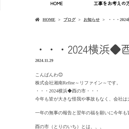
HOME
工事をお考えの
HOME
ブログ
お知らせ
・・・202
・・・2024横浜
2024.11.29
こんばんわ😊
株式会社湘南Refine～リファイン～です。
・・・2024横浜◆酉の市・・・
今年も皆が大きな怪我や事故もなく、会社は大
一年の無事の報告と翌年の福を願いに今年も
酉の市（とりのいち）とは、、、