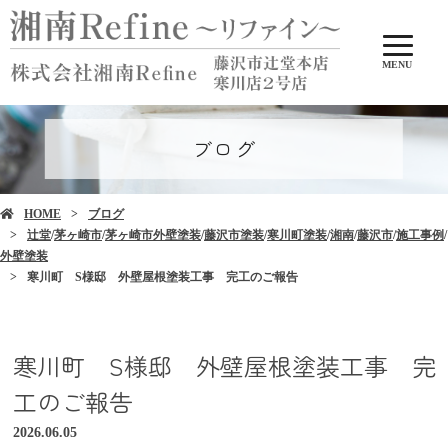
MENU
ブログ
HOME
ブログ
辻堂
/
茅ヶ崎市
/
茅ヶ崎市外壁塗装
/
藤沢市塗装
/
寒川町塗装
/
湘南
/
藤沢市
/
施工事例
/
外壁塗装
寒川町 S様邸 外壁屋根塗装工事 完工のご報告
寒川町 S様邸 外壁屋根塗装工事 完
工のご報告
2026.06.05