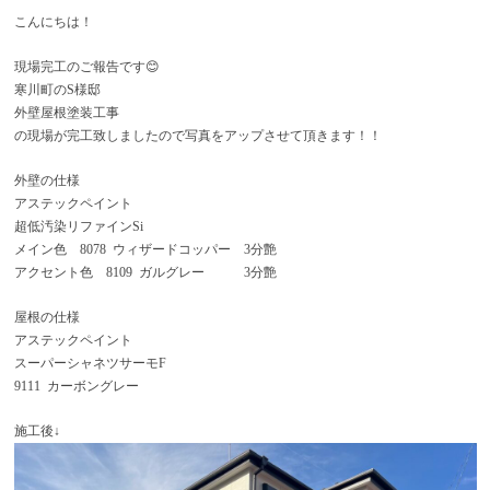
こんにちは！
現場完工のご報告です😊
寒川町のS様邸
外壁屋根塗装工事
の現場が完工致しましたので写真をアップさせて頂きます！！
外壁の仕様
アステックペイント
超低汚染リファインSi
メイン色 8078 ウィザードコッパー 3分艶
アクセント色 8109 ガルグレー 3分艶
屋根の仕様
アステックペイント
スーパーシャネツサーモF
9111 カーボングレー
施工後↓