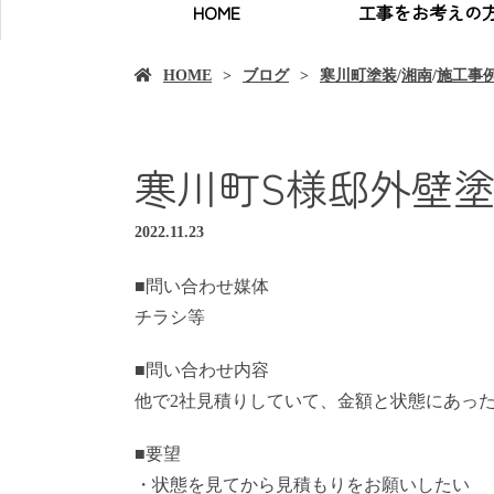
HOME
工事をお考えの
HOME
ブログ
寒川町塗装
/
湘南
/
施工事
寒川町S様邸外壁
2022.11.23
■問い合わせ媒体
チラシ等
■問い合わせ内容
他で2社見積りしていて、金額と状態にあっ
■要望
・状態を見てから見積もりをお願いしたい