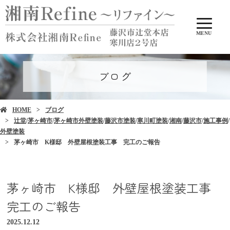
MENU
ブログ
HOME
ブログ
辻堂
/
茅ヶ崎市
/
茅ヶ崎市外壁塗装
/
藤沢市塗装
/
寒川町塗装
/
湘南
/
藤沢市
/
施工事例
/
外壁塗装
茅ヶ崎市 K様邸 外壁屋根塗装工事 完工のご報告
茅ヶ崎市 K様邸 外壁屋根塗装工事
完工のご報告
2025.12.12