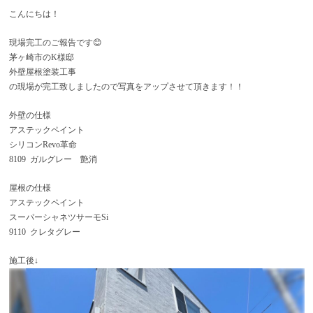
こんにちは！
現場完工のご報告です😊
茅ヶ崎市のK様邸
外壁屋根塗装工事
の現場が完工致しましたので写真をアップさせて頂きます！！
外壁の仕様
アステックペイント
シリコンRevo革命
8109 ガルグレー 艶消
屋根の仕様
アステックペイント
スーパーシャネツサーモSi
9110 クレタグレー
施工後↓