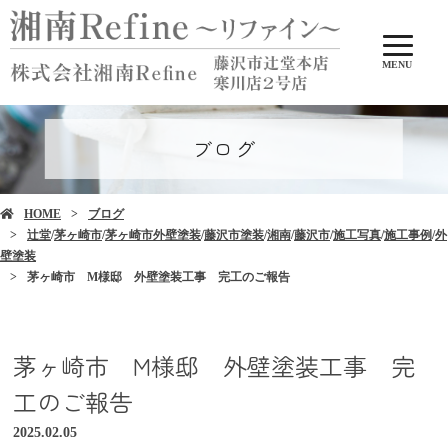
MENU
ブログ
HOME
ブログ
辻堂
/
茅ヶ崎市
/
茅ヶ崎市外壁塗装
/
藤沢市塗装
/
湘南
/
藤沢市
/
施工写真
/
施工事例
/
外
壁塗装
茅ヶ崎市 M様邸 外壁塗装工事 完工のご報告
茅ヶ崎市 M様邸 外壁塗装工事 完
工のご報告
2025.02.05