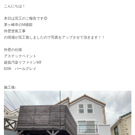
こんにちは！
本日は完工のご報告です
😊
茅ヶ崎市の
M
様邸
外壁塗装工事
の現場が完工致しましたので写真をアップさせて頂きます！！
外壁の仕様
アステックペイント
超低汚染リファイン
MF
8200
パールグレイ
施工後
↓