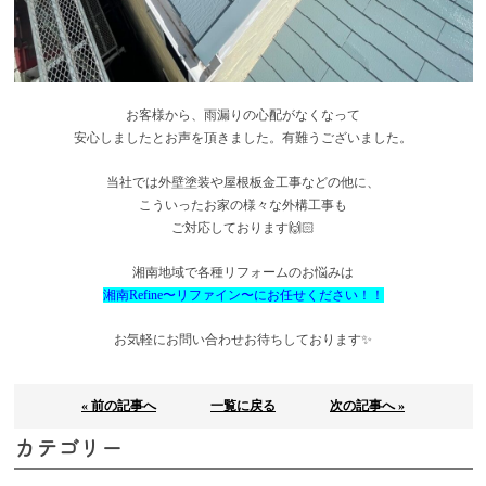
お客様から、雨漏りの心配がなくなって
安心しましたとお声を頂きました。有難うございました。
当社では外壁塗装や屋根板金工事などの他に、
こういったお家の様々な外構工事も
ご対応しております🙌🏻
湘南地域で各種リフォームのお悩みは
湘南Refine〜リファイン〜にお任せ
ください！
！
お気軽にお問い合わせお待ちしております✨
« 前の記事へ
一覧に戻る
次の記事へ »
カテゴリー