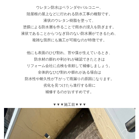
ウレタン防水はベランダやバルコニー、
陸屋根の屋上などに行われる防水工事の種類です。
液状のウレタン樹脂を塗って、
塗膜による防水層を作ることで雨水の浸入を防ぎます。
液状であることからつなぎ目のない防水層ができるため、
複雑な箇所にも施工が可能なのが特徴です。
他にも表面のひび割れ、苔や藻が生えているとき、
防水材の膨れや剥がれが確認できたときは
リフォーム会社に点検を依頼して補修しましょう。
全体的なひび割れや膨れがある場合は
防水性や耐久性が下がって雨漏りの原因になります。
劣化を見つけたら進行する前に
補修するのがおすすめです。
▼▼▼施工前▼▼▼