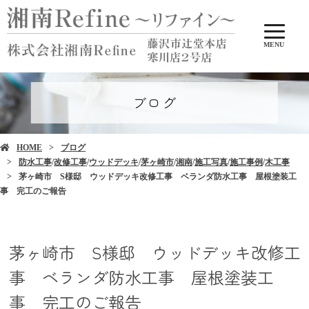
MENU
ブログ
HOME
ブログ
防水工事
/
改修工事
/
ウッドデッキ
/
茅ヶ崎市
/
湘南
/
施工写真
/
施工事例
/
木工事
茅ヶ崎市 S様邸 ウッドデッキ改修工事 ベランダ防水工事 屋根塗装工
事 完工のご報告
茅ヶ崎市 S様邸 ウッドデッキ改修工
事 ベランダ防水工事 屋根塗装工
事 完工のご報告