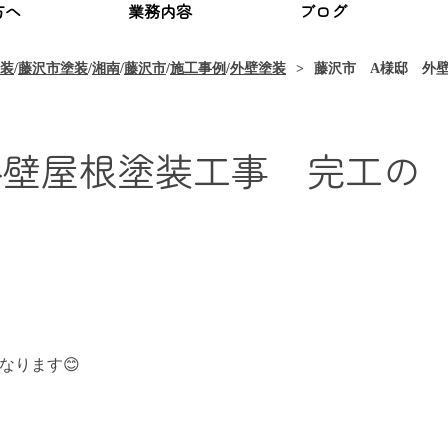
方へ
業務内容
ブログ
装
/
藤沢市塗装
/
湘南
/
藤沢市
/
施工事例
/
外壁塗装
藤沢市 A様邸 外
外壁屋根塗装工事 完工の
なります😊