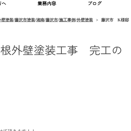
方へ
業務内容
ブログ
外壁塗装
/
藤沢市塗装
/
湘南
/
藤沢市
/
施工事例
/
外壁塗装
藤沢市 K様邸
屋根外壁塗装工事 完工の