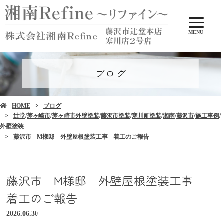
MENU
ブログ
HOME
ブログ
辻堂
/
茅ヶ崎市
/
茅ヶ崎市外壁塗装
/
藤沢市塗装
/
寒川町塗装
/
湘南
/
藤沢市
/
施工事例
/
外壁塗装
藤沢市 M様邸 外壁屋根塗装工事 着工のご報告
藤沢市 M様邸 外壁屋根塗装工事
着工のご報告
2026.06.30