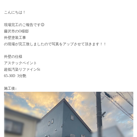
こんにちは！
現場完工のご報告です😊
藤沢市のO様邸
外壁塗装工事
の現場が完工致しましたので写真をアップさせて頂きます！！
外壁の仕様
アステックペイント
超低汚染リファインSi
65-30D 3分艶
施工後↓