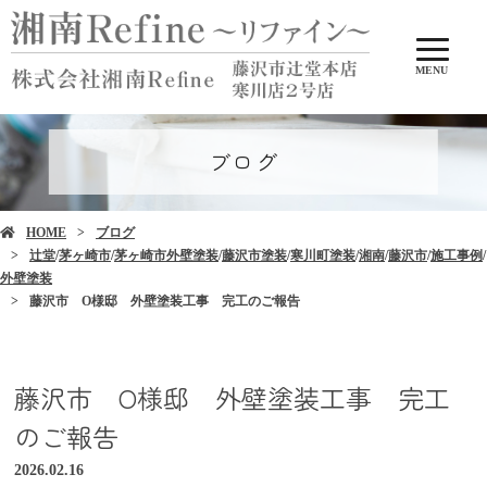
MENU
ブログ
HOME
ブログ
辻堂
/
茅ヶ崎市
/
茅ヶ崎市外壁塗装
/
藤沢市塗装
/
寒川町塗装
/
湘南
/
藤沢市
/
施工事例
/
外壁塗装
藤沢市 O様邸 外壁塗装工事 完工のご報告
藤沢市 O様邸 外壁塗装工事 完工
のご報告
2026.02.16