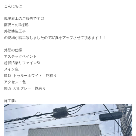
こんにちは！
現場着工のご報告です😊
藤沢市のU様邸
外壁塗装工事
の現場が着工致しましたので写真をアップさせて頂きます！！
外壁の仕様
アステックペイント
超低汚染リファインSi
メイン色
8113 トゥルーホワイト 艶有り
アクセント色
8109 ガルグレー 艶有り
施工前↓