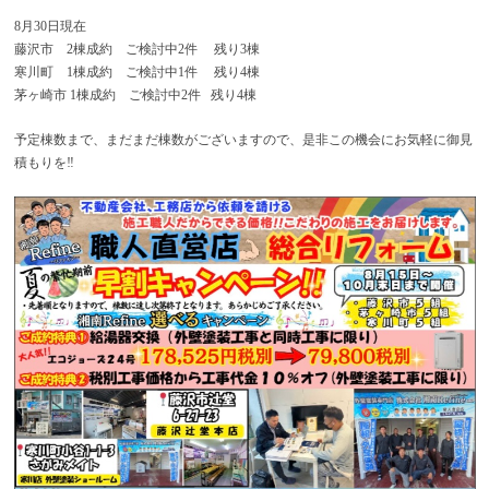
8月30日現在
藤沢市 2棟成約 ご検討中2件 残り3棟
寒川町 1棟成約 ご検討中1件 残り4棟
茅ヶ崎市 1棟成約 ご検討中2件 残り4棟
予定棟数まで、まだまだ棟数がございますので、是非この機会にお気軽に御見
積もりを‼️