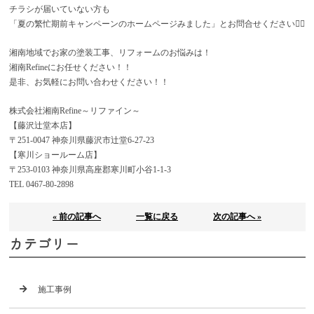
チラシが届いていない方も
「夏の繁忙期前キャンペーンのホームページみました」とお問合せください🙇‍♂️
湘南地域でお家の塗装工事、リフォームのお悩みは！
湘南Refineにお任せください！！
是非、お気軽にお問い合わせください！！
株式会社湘南Refine～リファイン～
【藤沢辻堂本店】
〒251-0047 神奈川県藤沢市辻堂6-27-23
【寒川ショールーム店】
〒253-0103 神奈川県高座郡寒川町小谷1-1-3
TEL 0467-80-2898
« 前の記事へ
一覧に戻る
次の記事へ »
カテゴリー
施工事例