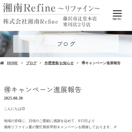
MENU
ブログ
HOME
ブログ
外壁塗装
/
お知らせ
🉐キャンペーン進展報告
🉐キャンペーン進展報告
2025.08.30
こんにちは😊
地域の皆様に、日頃のご愛顧に感謝を込めて、8/15日より
湘南リファイン夏の繁忙期前早割キャンペーンを開催しております。🎉